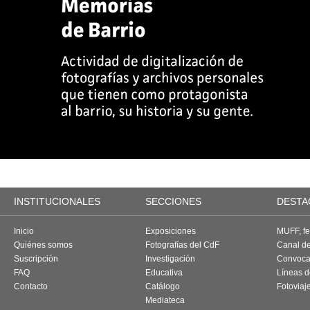
INSTITUCIONALES
SECCIONES
DESTA
Inicio
Exposiciones
MUFF, fes
Quiénes somos
Fotografías del CdF
Canal d
Suscripción
Investigación
Convoca
FAQ
Educativa
Líneas d
Contacto
Catálogo
Fotoviaj
Mediateca