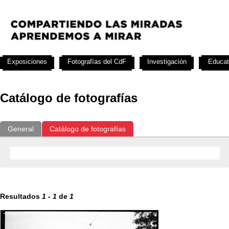
Exposiciones
Fotografías del CdF
Investigación
Educat
Catálogo de fotografías
General
Catálogo de fotografías
Resultados
1
-
1
de
1