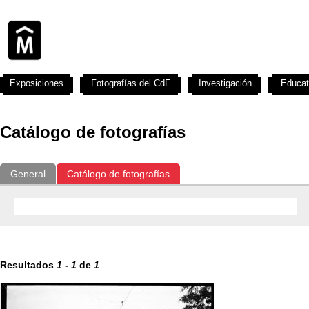
Exposiciones
Fotografías del CdF
Investigación
Educat
Catálogo de fotografías
General
Catálogo de fotografías
Resultados
1
-
1
de
1