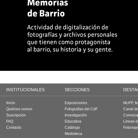
INSTITUCIONALES
SECCIONES
DESTA
Inicio
Exposiciones
MUFF, fes
Quiénes somos
Fotografías del CdF
Canal d
Suscripción
Investigación
Convoca
FAQ
Educativa
Líneas d
Contacto
Catálogo
Fotoviaj
Mediateca