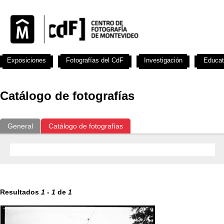
Exposiciones
Fotografías del CdF
Investigación
Educat
Catálogo de fotografías
General
Catálogo de fotografías
Resultados
1
-
1
de
1