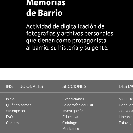
INSTITUCIONALES
SECCIONES
DESTA
Inicio
Exposiciones
MUFF, fes
Quiénes somos
Fotografías del CdF
Canal d
Suscripción
Investigación
Convoca
FAQ
Educativa
Líneas d
Contacto
Catálogo
Fotoviaj
Mediateca