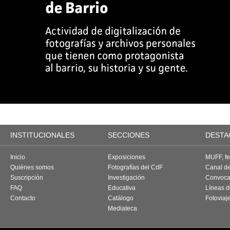
INSTITUCIONALES
SECCIONES
DESTA
Inicio
Exposiciones
MUFF, fes
Quiénes somos
Fotografías del CdF
Canal d
Suscripción
Investigación
Convoca
FAQ
Educativa
Líneas d
Contacto
Catálogo
Fotoviaj
Mediateca