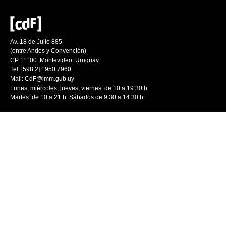
Av. 18 de Julio 885
(entre Andes y Convención)
CP 11100. Montevideo. Uruguay
Tel: [598 2] 1950 7960
Mail:
CdF@imm.gub.uy
Lunes, miércoles, jueves, viernes: de 10 a 19.30 h.
Martes: de 10 a 21 h. Sábados de 9.30 a 14.30 h.