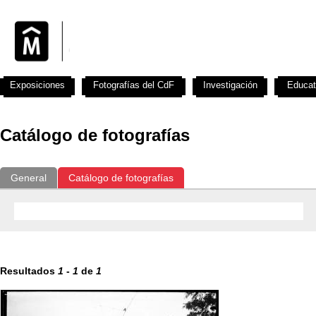
Exposiciones
Fotografías del CdF
Investigación
Educat
Catálogo de fotografías
General
Catálogo de fotografías
Resultados
1
-
1
de
1