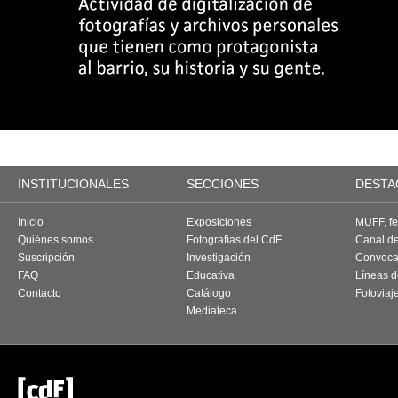
INSTITUCIONALES
SECCIONES
DESTA
Inicio
Exposiciones
MUFF, fes
Quiénes somos
Fotografías del CdF
Canal d
Suscripción
Investigación
Convoca
FAQ
Educativa
Líneas d
Contacto
Catálogo
Fotoviaj
Mediateca