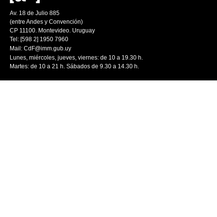
Av. 18 de Julio 885
(entre Andes y Convención)
CP 11100. Montevideo. Uruguay
Tel: [598 2] 1950 7960
Mail:
CdF@imm.gub.uy
Lunes, miércoles, jueves, viernes: de 10 a 19.30 h.
Martes: de 10 a 21 h. Sábados de 9.30 a 14.30 h.