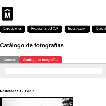
Exposiciones
Fotografías del CdF
Investigación
Educat
Catálogo de fotografías
General
Catálogo de fotografías
Resultados
1
-
1
de
1