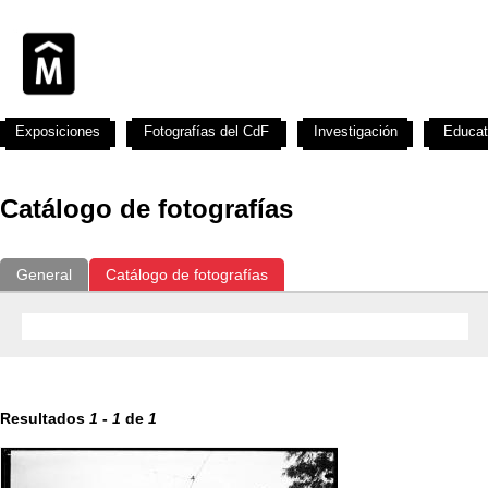
Exposiciones
Fotografías del CdF
Investigación
Educat
Catálogo de fotografías
General
Catálogo de fotografías
Resultados
1
-
1
de
1