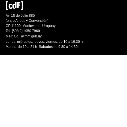
Av. 18 de Julio 885
(entre Andes y Convención)
CP 11100. Montevideo. Uruguay
Tel: [598 2] 1950 7960
Mail:
CdF@imm.gub.uy
Lunes, miércoles, jueves, viernes: de 10 a 19.30 h.
Martes: de 10 a 21 h. Sábados de 9.30 a 14.30 h.