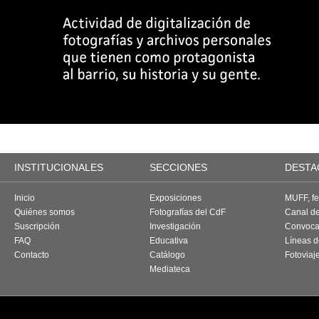
INSTITUCIONALES
SECCIONES
DESTA
Inicio
Exposiciones
MUFF, fes
Quiénes somos
Fotografías del CdF
Canal d
Suscripción
Investigación
Convoca
FAQ
Educativa
Líneas d
Contacto
Catálogo
Fotoviaj
Mediateca