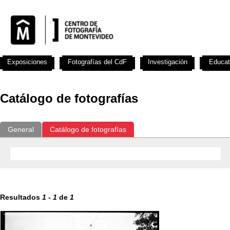
Exposiciones
Fotografías del CdF
Investigación
Educat
Catálogo de fotografías
General
Catálogo de fotografías
Resultados
1
-
1
de
1