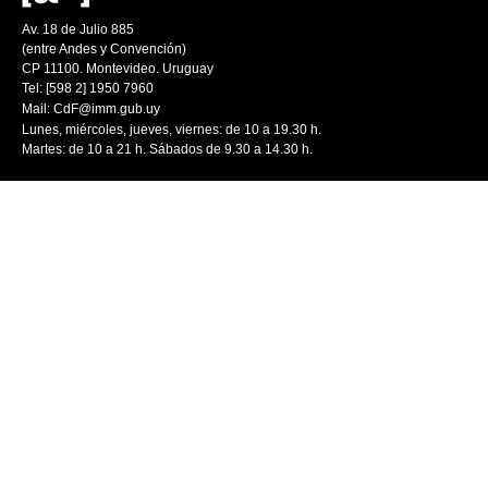
Av. 18 de Julio 885
(entre Andes y Convención)
CP 11100. Montevideo. Uruguay
Tel: [598 2] 1950 7960
Mail:
CdF@imm.gub.uy
Lunes, miércoles, jueves, viernes: de 10 a 19.30 h.
Martes: de 10 a 21 h. Sábados de 9.30 a 14.30 h.