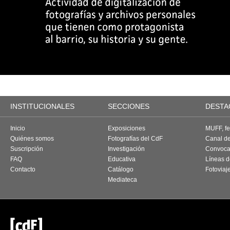
INSTITUCIONALES
SECCIONES
DESTA
Inicio
Exposiciones
MUFF, fes
Quiénes somos
Fotografías del CdF
Canal d
Suscripción
Investigación
Convoca
FAQ
Educativa
Líneas d
Contacto
Catálogo
Fotoviaj
Mediateca