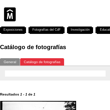
Exposiciones
Fotografías del CdF
Investigación
Educat
Catálogo de fotografías
General
Catálogo de fotografías
Resultados
1
-
1
de
1