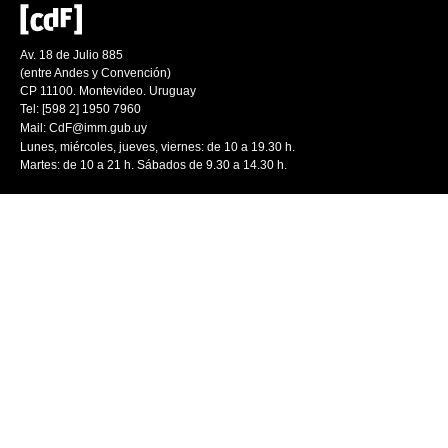
Av. 18 de Julio 885
(entre Andes y Convención)
CP 11100. Montevideo. Uruguay
Tel: [598 2] 1950 7960
Mail:
CdF@imm.gub.uy
Lunes, miércoles, jueves, viernes: de 10 a 19.30 h.
Martes: de 10 a 21 h. Sábados de 9.30 a 14.30 h.