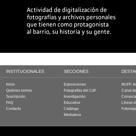
INSTITUCIONALES
SECCIONES
DESTA
Inicio
Exposiciones
MUFF, fes
Quiénes somos
Fotografías del CdF
Canal d
Suscripción
Investigación
Convoca
FAQ
Educativa
Líneas d
Contacto
Catálogo
Fotoviaj
Mediateca