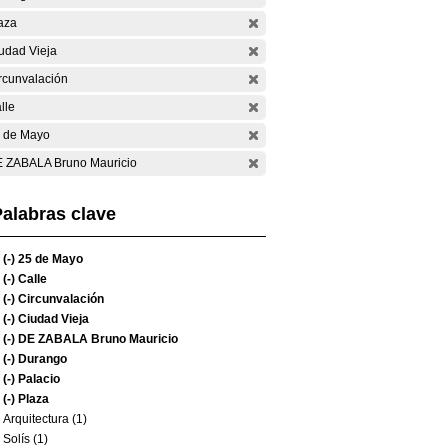
aza
udad Vieja
rcunvalación
lle
 de Mayo
 ZABALA Bruno Mauricio
alabras clave
(-)
25 de Mayo
(-)
Calle
(-)
Circunvalación
(-)
Ciudad Vieja
(-)
DE ZABALA Bruno Mauricio
(-)
Durango
(-)
Palacio
(-)
Plaza
Arquitectura (1)
Solís (1)