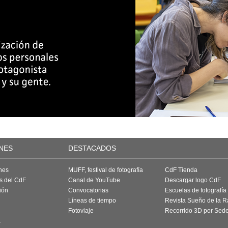
NES
DESTACADOS
nes
MUFF, festival de fotografía
CdF Tienda
as del CdF
Canal de YouTube
Descargar logo CdF
ión
Convocatorias
Escuelas de fotografía
Líneas de tiempo
Revista Sueño de la 
Fotoviaje
Recorrido 3D por Sed
a