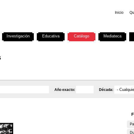
Inicio
Qu
Investigación
Educativa
Catálogo
Mediateca
s
Año exacto:
Década:
F
Pa
Du