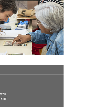
Razón
e CdF