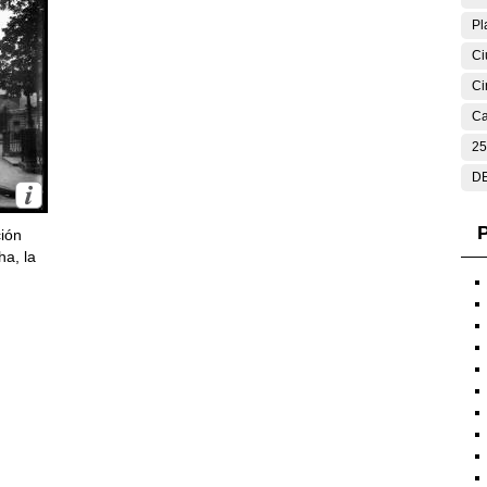
Pl
Ci
Ci
Ca
25
DE
P
ción
ha, la