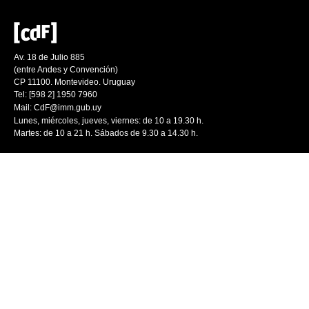
Av. 18 de Julio 885
(entre Andes y Convención)
CP 11100. Montevideo. Uruguay
Tel: [598 2] 1950 7960
Mail:
CdF@imm.gub.uy
Lunes, miércoles, jueves, viernes: de 10 a 19.30 h.
Martes: de 10 a 21 h. Sábados de 9.30 a 14.30 h.