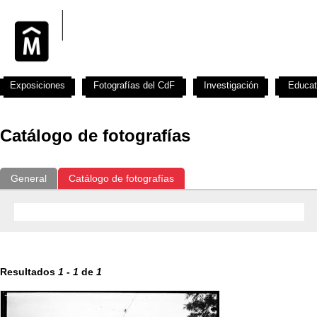
Exposiciones
Fotografías del CdF
Investigación
Educat
Catálogo de fotografías
General
Catálogo de fotografías
Resultados
1
-
1
de
1