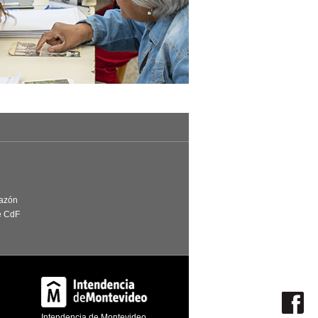
Razón
e CdF
Intendencia de Montevideo