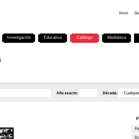
Inicio
Qu
Investigación
Educativa
Catálogo
Mediateca
s
Año exacto:
Década:
F
Pa
Du