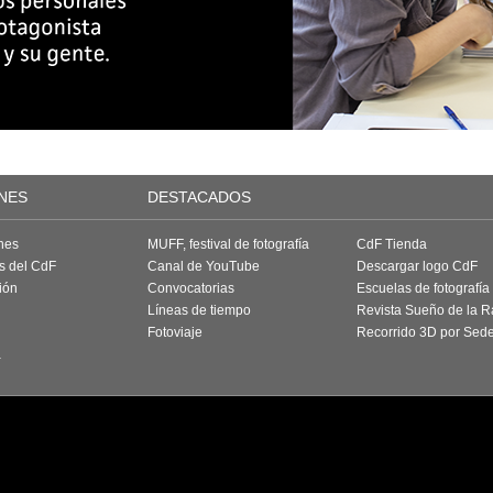
NES
DESTACADOS
nes
MUFF, festival de fotografía
CdF Tienda
as del CdF
Canal de YouTube
Descargar logo CdF
ión
Convocatorias
Escuelas de fotografía
Líneas de tiempo
Revista Sueño de la 
Fotoviaje
Recorrido 3D por Sed
a