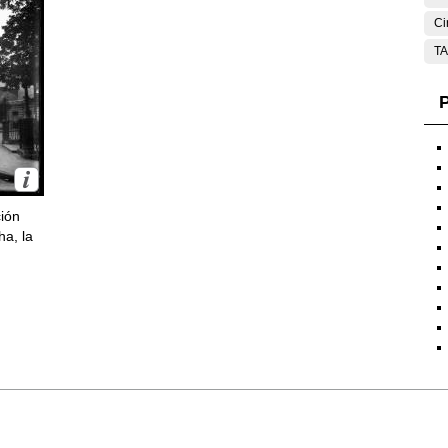
Ci
T
P
ción
ha, la