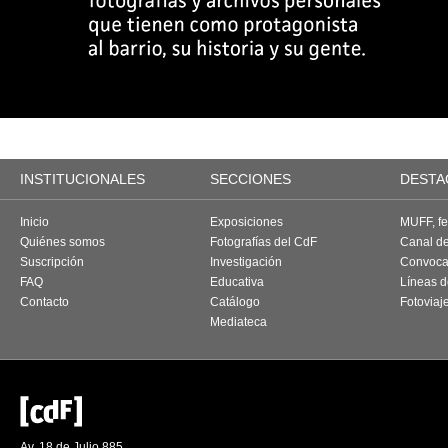
INSTITUCIONALES
SECCIONES
DESTA
Inicio
Exposiciones
MUFF, fes
Quiénes somos
Fotografías del CdF
Canal d
Suscripción
Investigación
Convoca
FAQ
Educativa
Líneas d
Contacto
Catálogo
Fotoviaj
Mediateca
Av. 18 de Julio 885