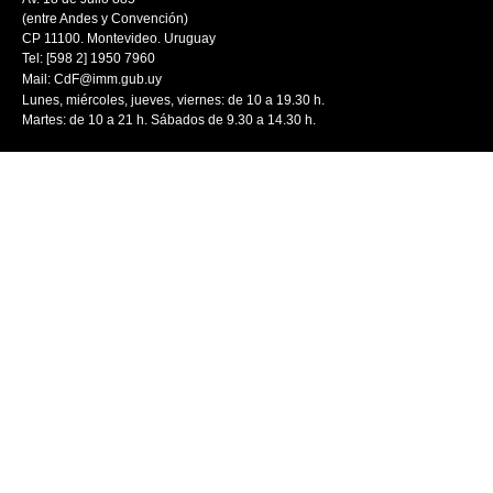
(entre Andes y Convención)
CP 11100. Montevideo. Uruguay
Tel: [598 2] 1950 7960
Mail:
CdF@imm.gub.uy
Lunes, miércoles, jueves, viernes: de 10 a 19.30 h.
Martes: de 10 a 21 h. Sábados de 9.30 a 14.30 h.