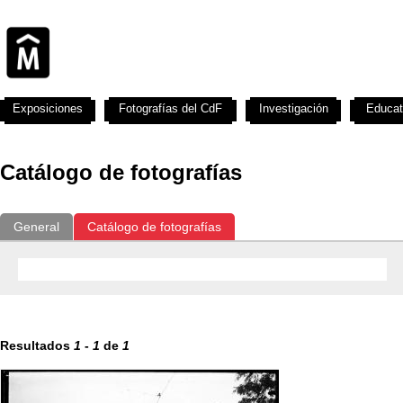
Exposiciones
Fotografías del CdF
Investigación
Educat
Catálogo de fotografías
General
Catálogo de fotografías
Resultados
1
-
1
de
1