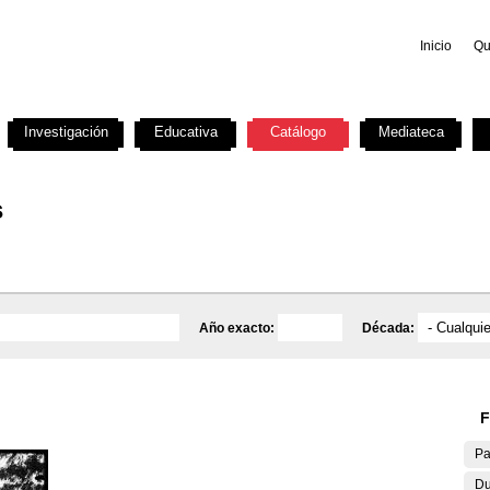
Inicio
Qu
Investigación
Educativa
Catálogo
Mediateca
s
Año exacto:
Década:
F
Pa
Du