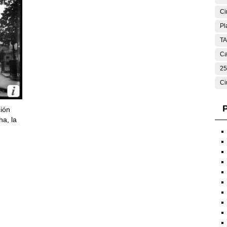
Ci
Pl
T
Ca
25
Ci
P
ción
ha, la