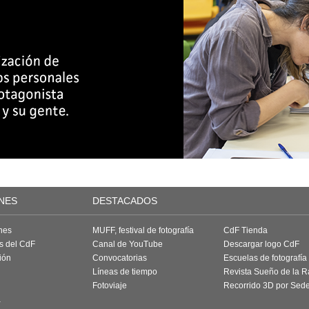
NES
DESTACADOS
nes
MUFF, festival de fotografía
CdF Tienda
as del CdF
Canal de YouTube
Descargar logo CdF
ión
Convocatorias
Escuelas de fotografía
Líneas de tiempo
Revista Sueño de la 
Fotoviaje
Recorrido 3D por Sed
a