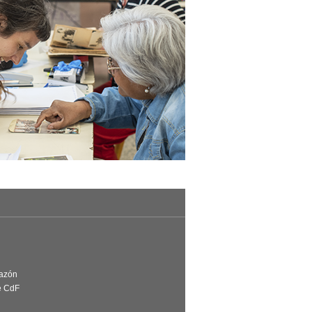
Razón
e CdF