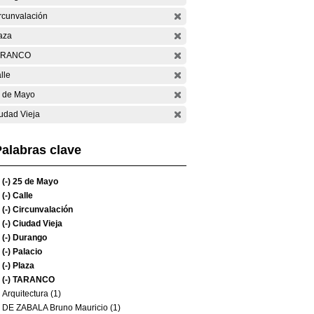
rcunvalación
aza
ARANCO
lle
 de Mayo
udad Vieja
alabras clave
(-)
25 de Mayo
(-)
Calle
(-)
Circunvalación
(-)
Ciudad Vieja
(-)
Durango
(-)
Palacio
(-)
Plaza
(-)
TARANCO
Arquitectura (1)
DE ZABALA Bruno Mauricio (1)