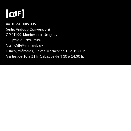
Av. 18 de Julio 885
(entre Andes y Convención)
CP 11100. Montevideo. Uruguay
Tel: [598 2] 1950 7960
Mail:
CdF@imm.gub.uy
Lunes, miércoles, jueves, viernes: de 10 a 19.30 h.
Martes: de 10 a 21 h. Sábados de 9.30 a 14.30 h.