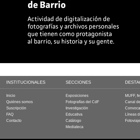
INSTITUCIONALES
SECCIONES
DESTA
Inicio
Exposiciones
MUFF, fes
Quiénes somos
Fotografías del CdF
Canal d
Suscripción
Investigación
Convoca
FAQ
Educativa
Líneas d
Contacto
Catálogo
Fotoviaj
Mediateca