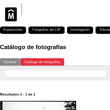
Exposiciones
Fotografías del CdF
Investigación
Educat
Catálogo de fotografías
General
Catálogo de fotografías
Resultados
1
-
1
de
1