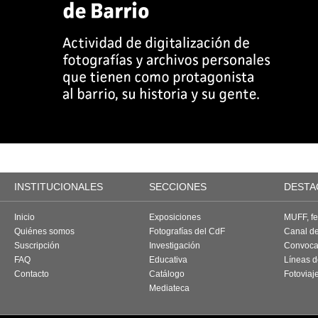
INSTITUCIONALES
SECCIONES
DESTA
Inicio
Exposiciones
MUFF, fes
Quiénes somos
Fotografías del CdF
Canal d
Suscripción
Investigación
Convoca
FAQ
Educativa
Líneas d
Contacto
Catálogo
Fotoviaj
Mediateca