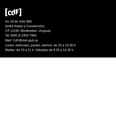
Av. 18 de Julio 885
(entre Andes y Convención)
CP 11100. Montevideo. Uruguay
Tel: [598 2] 1950 7960
Mail:
CdF@imm.gub.uy
Lunes, miércoles, jueves, viernes: de 10 a 19.30 h.
Martes: de 10 a 21 h. Sábados de 9.30 a 14.30 h.