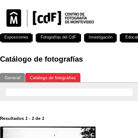
Exposiciones
Fotografías del CdF
Investigación
Educat
Catálogo de fotografías
General
Catálogo de fotografías
Resultados
1
-
1
de
1