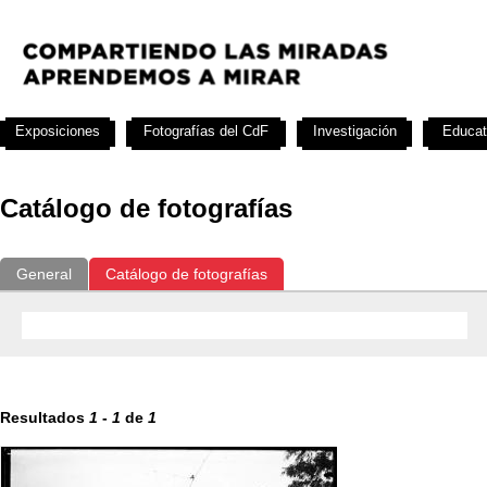
Exposiciones
Fotografías del CdF
Investigación
Educat
Catálogo de fotografías
General
Catálogo de fotografías
Resultados
1
-
1
de
1