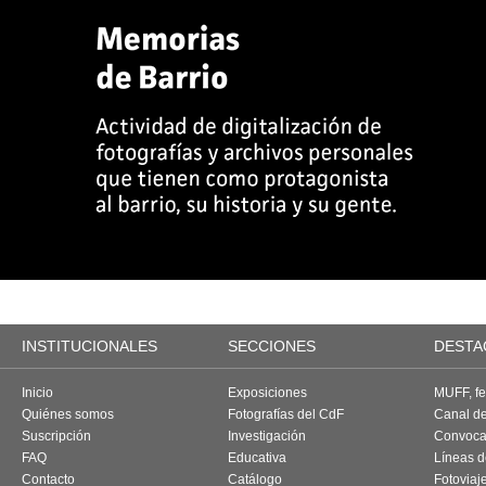
INSTITUCIONALES
SECCIONES
DESTA
Inicio
Exposiciones
MUFF, fes
Quiénes somos
Fotografías del CdF
Canal d
Suscripción
Investigación
Convoca
FAQ
Educativa
Líneas d
Contacto
Catálogo
Fotoviaj