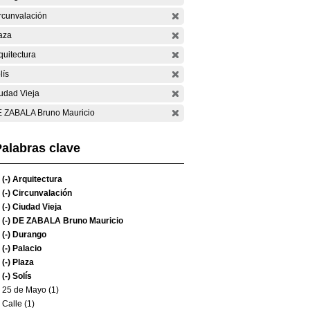
rcunvalación
aza
quitectura
lís
udad Vieja
 ZABALA Bruno Mauricio
alabras clave
(-)
Arquitectura
(-)
Circunvalación
(-)
Ciudad Vieja
(-)
DE ZABALA Bruno Mauricio
(-)
Durango
(-)
Palacio
(-)
Plaza
(-)
Solís
25 de Mayo (1)
Calle (1)