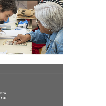
Razón
e CdF