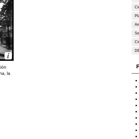
Ci
Pl
Ar
So
Ci
DE
P
ción
ha, la