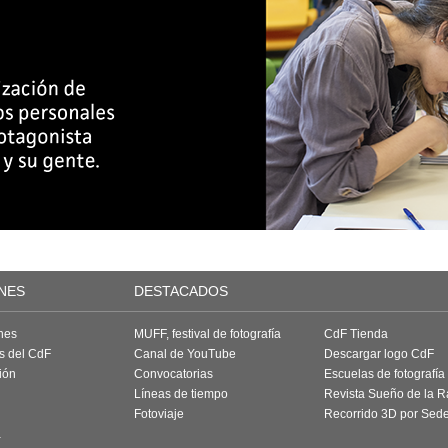
NES
DESTACADOS
nes
MUFF, festival de fotografía
CdF Tienda
as del CdF
Canal de YouTube
Descargar logo CdF
ión
Convocatorias
Escuelas de fotografía
Líneas de tiempo
Revista Sueño de la 
Fotoviaje
Recorrido 3D por Sed
a