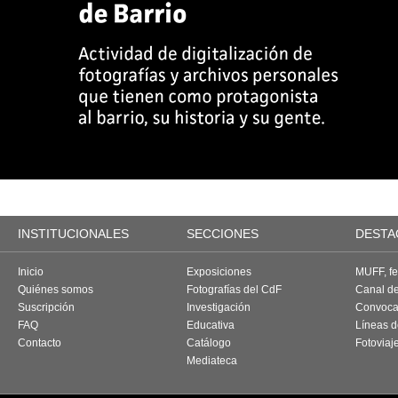
INSTITUCIONALES
SECCIONES
DESTA
Inicio
Exposiciones
MUFF, fes
Quiénes somos
Fotografías del CdF
Canal d
Suscripción
Investigación
Convoca
FAQ
Educativa
Líneas d
Contacto
Catálogo
Fotoviaj
Mediateca