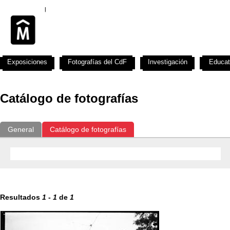
Exposiciones
Fotografías del CdF
Investigación
Educat
Catálogo de fotografías
General
Catálogo de fotografías
Resultados
1
-
1
de
1