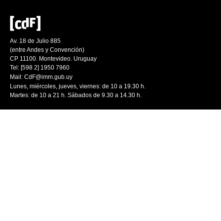
Av. 18 de Julio 885
(entre Andes y Convención)
CP 11100. Montevideo. Uruguay
Tel: [598 2] 1950 7960
Mail:
CdF@imm.gub.uy
Lunes, miércoles, jueves, viernes: de 10 a 19.30 h.
Martes: de 10 a 21 h. Sábados de 9.30 a 14.30 h.