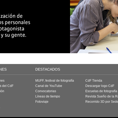
NES
DESTACADOS
nes
MUFF, festival de fotografía
CdF Tienda
as del CdF
Canal de YouTube
Descargar logo CdF
ión
Convocatorias
Escuelas de fotografía
Líneas de tiempo
Revista Sueño de la 
Fotoviaje
Recorrido 3D por Sed
a