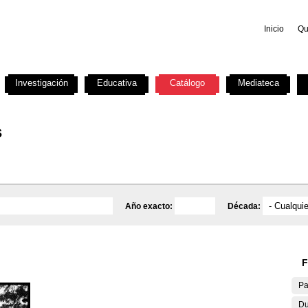
Inicio
Qu
Investigación
Educativa
Catálogo
Mediateca
s
Año exacto:
Década:
F
Pa
Du