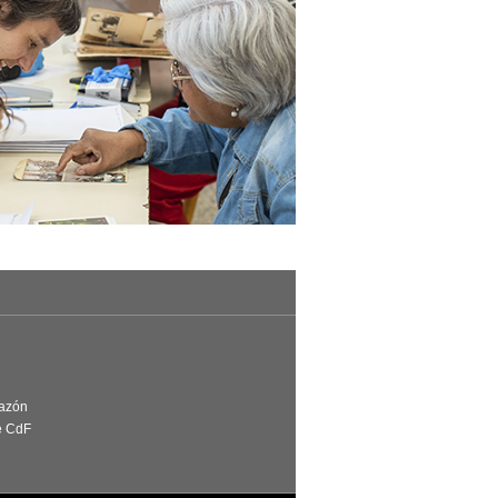
Razón
e CdF