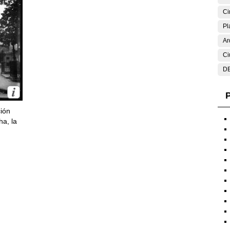
Ci
Pl
Ar
Ci
DE
P
ción
ha, la