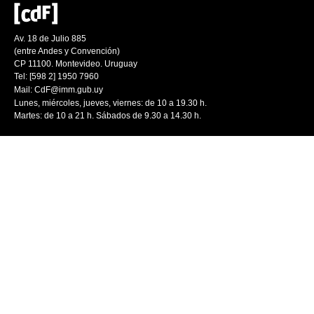
Av. 18 de Julio 885
(entre Andes y Convención)
CP 11100. Montevideo. Uruguay
Tel: [598 2] 1950 7960
Mail:
CdF@imm.gub.uy
Lunes, miércoles, jueves, viernes: de 10 a 19.30 h.
Martes: de 10 a 21 h. Sábados de 9.30 a 14.30 h.