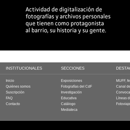
INSTITUCIONALES
SECCIONES
DESTA
Inicio
Exposiciones
MUFF, fes
Quiénes somos
Fotografías del CdF
Canal d
Suscripción
Investigación
Convoca
FAQ
Educativa
Líneas d
Contacto
Catálogo
Fotoviaj
Mediateca