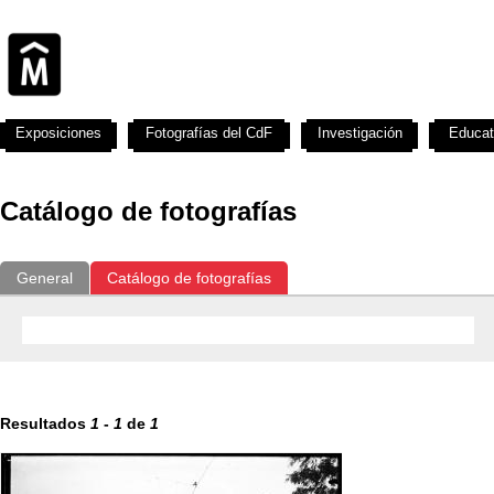
Exposiciones
Fotografías del CdF
Investigación
Educat
Catálogo de fotografías
General
Catálogo de fotografías
Resultados
1
-
1
de
1