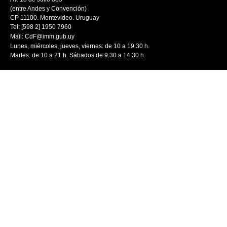
(entre Andes y Convención)
CP 11100. Montevideo. Uruguay
Tel: [598 2] 1950 7960
Mail:
CdF@imm.gub.uy
Lunes, miércoles, jueves, viernes: de 10 a 19.30 h.
Martes: de 10 a 21 h. Sábados de 9.30 a 14.30 h.