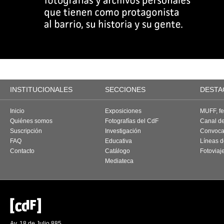
INSTITUCIONALES
SECCIONES
DESTA
Inicio
Exposiciones
MUFF, fes
Quiénes somos
Fotografías del CdF
Canal d
Suscripción
Investigación
Convoca
FAQ
Educativa
Líneas d
Contacto
Catálogo
Fotoviaj
Mediateca
Av. 18 de Julio 885