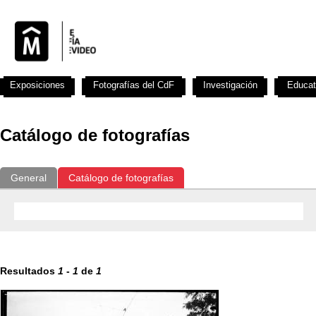
Exposiciones
Fotografías del CdF
Investigación
Educat
Catálogo de fotografías
General
Catálogo de fotografías
Resultados
1
-
1
de
1