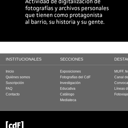
INSTITUCIONALES
SECCIONES
DESTA
Inicio
Exposiciones
MUFF, fes
Quiénes somos
Fotografías del CdF
Canal d
Suscripción
Investigación
Convoca
FAQ
Educativa
Líneas d
Contacto
Catálogo
Fotoviaj
Mediateca