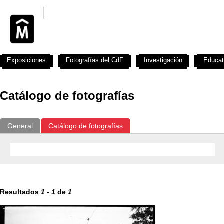
Exposiciones
Fotografías del CdF
Investigación
Educat
Catálogo de fotografías
General
Catálogo de fotografías
Resultados
1
-
1
de
1