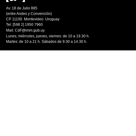
Av. 18 de Julio 885
(entre Andes y Convención)
CP 11100. Montevideo. Uruguay
Tel: [598 2] 1950 7960
Mail:
CdF@imm.gub.uy
Lunes, miércoles, jueves, viernes: de 10 a 19.30 h.
Martes: de 10 a 21 h. Sábados de 9.30 a 14.30 h.