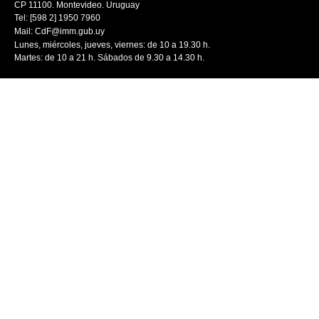
CP 11100. Montevideo. Uruguay
Tel: [598 2] 1950 7960
Mail:
CdF@imm.gub.uy
Lunes, miércoles, jueves, viernes: de 10 a 19.30 h.
Martes: de 10 a 21 h. Sábados de 9.30 a 14.30 h.