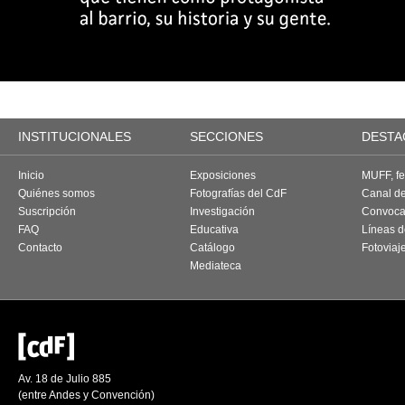
INSTITUCIONALES
SECCIONES
DESTA
Inicio
Exposiciones
MUFF, fes
Quiénes somos
Fotografías del CdF
Canal d
Suscripción
Investigación
Convoca
FAQ
Educativa
Líneas d
Contacto
Catálogo
Fotoviaj
Mediateca
Av. 18 de Julio 885
(entre Andes y Convención)