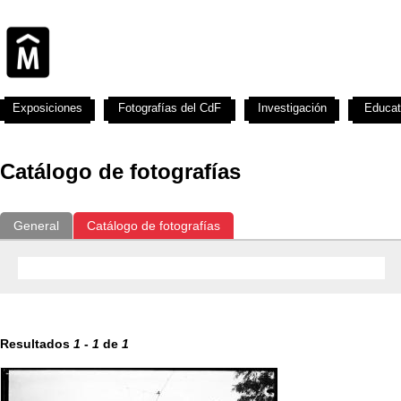
Exposiciones
Fotografías del CdF
Investigación
Educat
Catálogo de fotografías
General
Catálogo de fotografías
Resultados
1
-
1
de
1