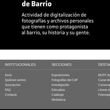
INSTITUCIONALES
SECCIONES
DESTA
Inicio
Exposiciones
MUFF, fes
Quiénes somos
Fotografías del CdF
Canal d
Suscripción
Investigación
Convoca
FAQ
Educativa
Líneas d
Contacto
Catálogo
Fotoviaj
Mediateca