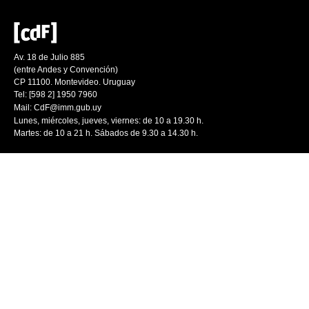
Av. 18 de Julio 885
(entre Andes y Convención)
CP 11100. Montevideo. Uruguay
Tel: [598 2] 1950 7960
Mail:
CdF@imm.gub.uy
Lunes, miércoles, jueves, viernes: de 10 a 19.30 h.
Martes: de 10 a 21 h. Sábados de 9.30 a 14.30 h.