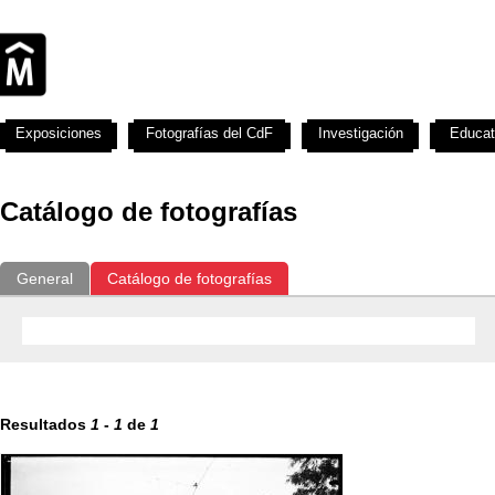
Exposiciones
Fotografías del CdF
Investigación
Educat
Catálogo de fotografías
General
Catálogo de fotografías
Resultados
1
-
1
de
1