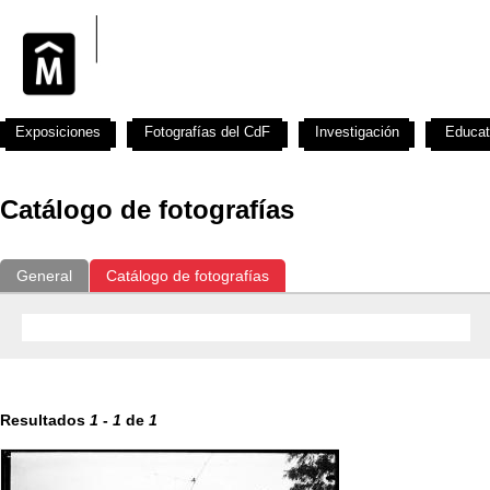
Exposiciones
Fotografías del CdF
Investigación
Educat
Catálogo de fotografías
General
Catálogo de fotografías
Resultados
1
-
1
de
1