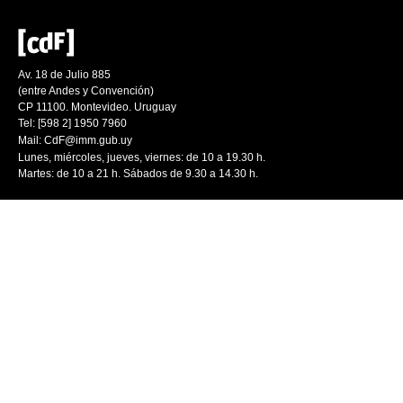
Av. 18 de Julio 885
(entre Andes y Convención)
CP 11100. Montevideo. Uruguay
Tel: [598 2] 1950 7960
Mail:
CdF@imm.gub.uy
Lunes, miércoles, jueves, viernes: de 10 a 19.30 h.
Martes: de 10 a 21 h. Sábados de 9.30 a 14.30 h.