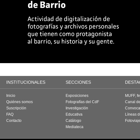
INSTITUCIONALES
SECCIONES
DESTA
Inicio
Exposiciones
MUFF, fes
Quiénes somos
Fotografías del CdF
Canal d
Suscripción
Investigación
Convoca
FAQ
Educativa
Líneas d
Contacto
Catálogo
Fotoviaj
Mediateca