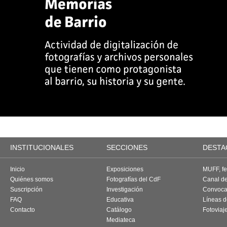
INSTITUCIONALES
SECCIONES
DESTA
Inicio
Exposiciones
MUFF, fes
Quiénes somos
Fotografías del CdF
Canal d
Suscripción
Investigación
Convoca
FAQ
Educativa
Líneas d
Contacto
Catálogo
Fotoviaj
Mediateca