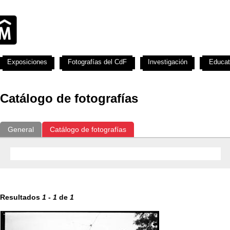
Exposiciones
Fotografías del CdF
Investigación
Educat
Catálogo de fotografías
General
Catálogo de fotografías
Resultados
1
-
1
de
1