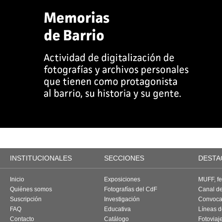
INSTITUCIONALES
SECCIONES
DESTA
Inicio
Exposiciones
MUFF, fes
Quiénes somos
Fotografías del CdF
Canal d
Suscripción
Investigación
Convoca
FAQ
Educativa
Líneas d
Contacto
Catálogo
Fotoviaj