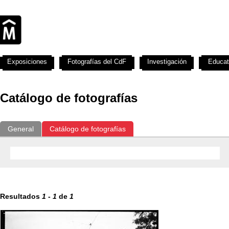
Exposiciones
Fotografías del CdF
Investigación
Educat
Catálogo de fotografías
General
Catálogo de fotografías
Resultados
1
-
1
de
1