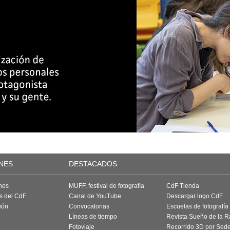
NES
DESTACADOS
nes
MUFF, festival de fotografía
CdF Tienda
as del CdF
Canal de YouTube
Descargar logo CdF
ión
Convocatorias
Escuelas de fotografía
Líneas de tiempo
Revista Sueño de la 
Fotoviaje
Recorrido 3D por Sed