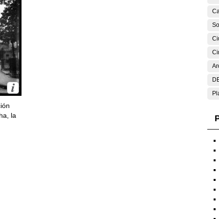
Ca
So
Ci
Ci
Ar
DE
Pl
ción
ha, la
P