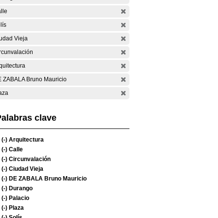
lle
lís
udad Vieja
rcunvalación
quitectura
 ZABALA Bruno Mauricio
aza
alabras clave
(-)
Arquitectura
(-)
Calle
(-)
Circunvalación
(-)
Ciudad Vieja
(-)
DE ZABALA Bruno Mauricio
(-)
Durango
(-)
Palacio
(-)
Plaza
(-)
Solís