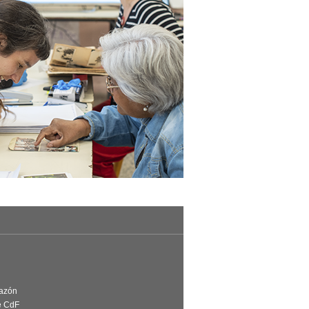
Razón
e CdF