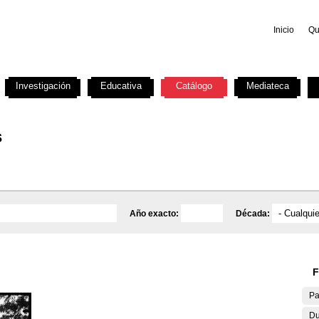
Inicio
Qu
Investigación
Educativa
Catálogo
Mediateca
s
Año exacto:
Década:
F
Pa
Du