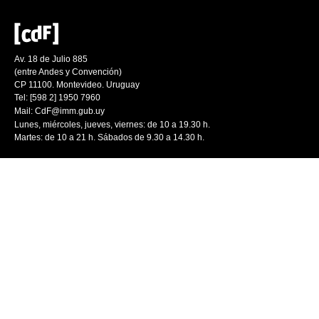
Av. 18 de Julio 885
(entre Andes y Convención)
CP 11100. Montevideo. Uruguay
Tel: [598 2] 1950 7960
Mail:
CdF@imm.gub.uy
Lunes, miércoles, jueves, viernes: de 10 a 19.30 h.
Martes: de 10 a 21 h. Sábados de 9.30 a 14.30 h.