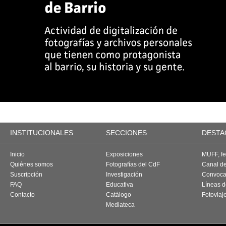
INSTITUCIONALES
SECCIONES
DESTA
Inicio
Exposiciones
MUFF, fes
Quiénes somos
Fotografías del CdF
Canal d
Suscripción
Investigación
Convoca
FAQ
Educativa
Líneas d
Contacto
Catálogo
Fotoviaj
Mediateca