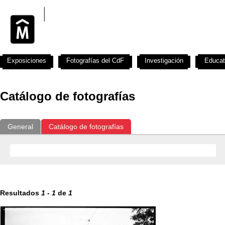
Exposiciones
Fotografías del CdF
Investigación
Educat
Catálogo de fotografías
General
Catálogo de fotografías
Resultados
1
-
1
de
1