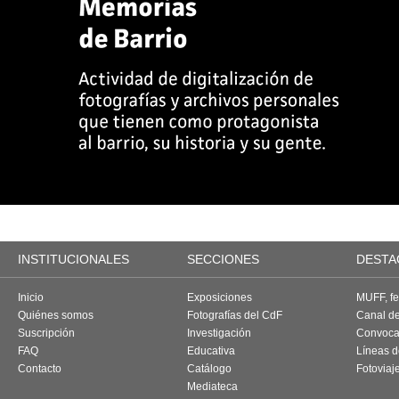
INSTITUCIONALES
SECCIONES
DESTA
Inicio
Exposiciones
MUFF, fes
Quiénes somos
Fotografías del CdF
Canal d
Suscripción
Investigación
Convoca
FAQ
Educativa
Líneas d
Contacto
Catálogo
Fotoviaj
Mediateca