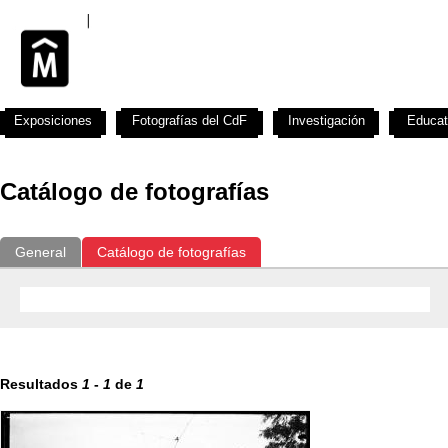
Exposiciones
Fotografías del CdF
Investigación
Educat
Catálogo de fotografías
General
Catálogo de fotografías
Resultados
1
-
1
de
1