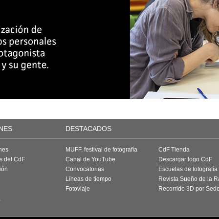
NES
DESTACADOS
nes
MUFF, festival de fotografía
CdF Tienda
as del CdF
Canal de YouTube
Descargar logo CdF
ión
Convocatorias
Escuelas de fotografía
Líneas de tiempo
Revista Sueño de la 
Fotoviaje
Recorrido 3D por Sed
a