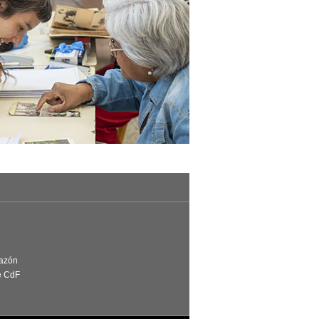
Razón
e CdF