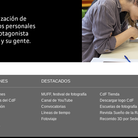
NES
DESTACADOS
nes
MUFF, festival de fotografía
CdF Tienda
as del CdF
Canal de YouTube
Descargar logo CdF
ión
Convocatorias
Escuelas de fotografía
Líneas de tiempo
Revista Sueño de la 
Fotoviaje
Recorrido 3D por Sed
a