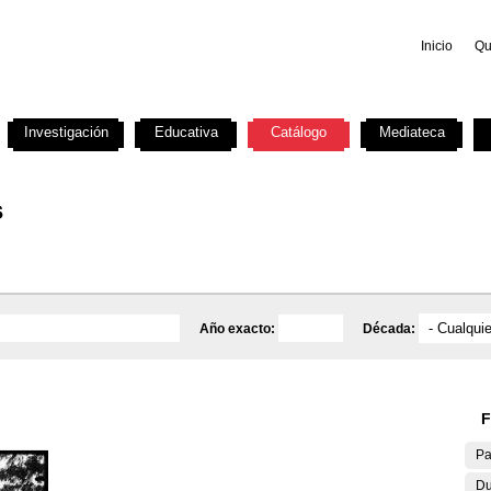
Inicio
Qu
Investigación
Educativa
Catálogo
Mediateca
s
Año exacto:
Década:
F
Pa
Du