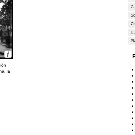
Ca
So
Ci
DE
Pl
P
ción
ha, la