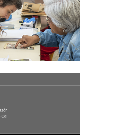
Razón
e CdF