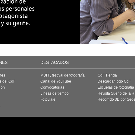
NES
DESTACADOS
nes
MUFF, festival de fotografía
CdF Tienda
as del CdF
Canal de YouTube
Descargar logo CdF
ión
Convocatorias
Escuelas de fotografía
Líneas de tiempo
Revista Sueño de la 
Fotoviaje
Recorrido 3D por Sed
a