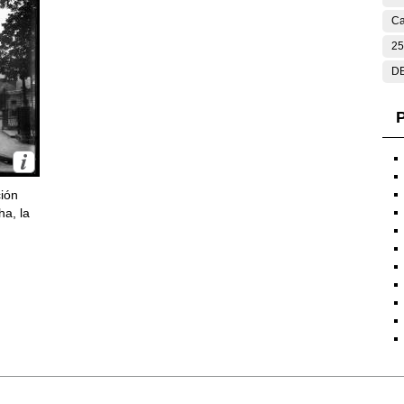
Ca
25
DE
P
ción
ha, la