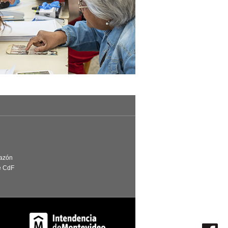
Razón
e CdF