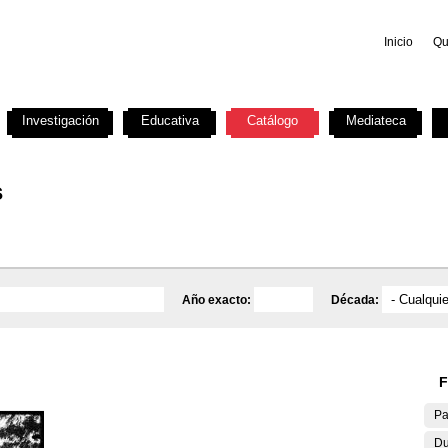
Inicio
Qu
Investigación
Educativa
Catálogo
Mediateca
s
Año exacto:
Década:
F
Pa
Du