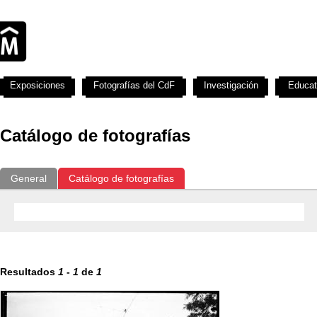
Exposiciones
Fotografías del CdF
Investigación
Educat
Catálogo de fotografías
General
Catálogo de fotografías
Resultados
1
-
1
de
1