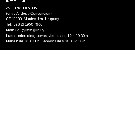
Av. 18 de Julio 885
(entre Andes y Convención)
CP 11100. Montevideo. Uruguay
Tel: [598 2] 1950 7960
Mail:
CdF@imm.gub.uy
Lunes, miércoles, jueves, viernes: de 10 a 19.30 h.
Martes: de 10 a 21 h. Sábados de 9.30 a 14.30 h.