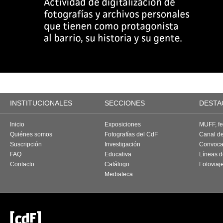
INSTITUCIONALES
SECCIONES
DESTA
Inicio
Exposiciones
MUFF, fes
Quiénes somos
Fotografías del CdF
Canal d
Suscripción
Investigación
Convoca
FAQ
Educativa
Líneas d
Contacto
Catálogo
Fotoviaj
Mediateca