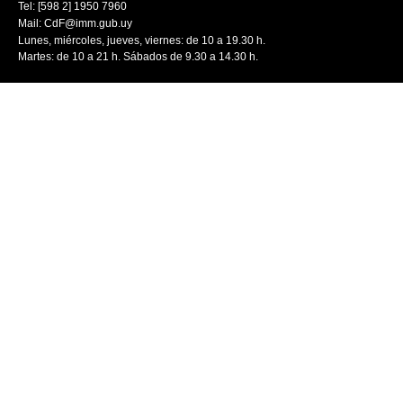
Tel: [598 2] 1950 7960
Mail:
CdF@imm.gub.uy
Lunes, miércoles, jueves, viernes: de 10 a 19.30 h.
Martes: de 10 a 21 h. Sábados de 9.30 a 14.30 h.