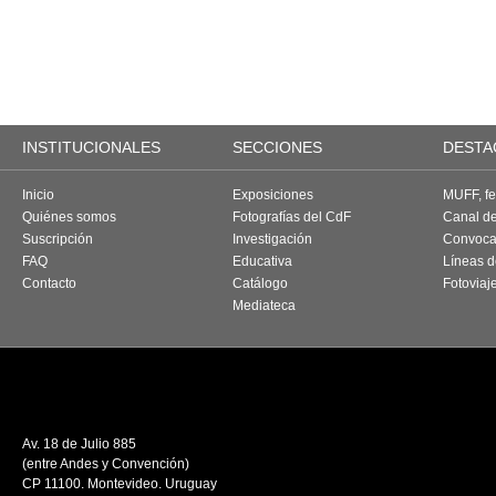
INSTITUCIONALES
SECCIONES
DESTA
Inicio
Exposiciones
MUFF, fes
Quiénes somos
Fotografías del CdF
Canal d
Suscripción
Investigación
Convoca
FAQ
Educativa
Líneas d
Contacto
Catálogo
Fotoviaj
Mediateca
Av. 18 de Julio 885
(entre Andes y Convención)
CP 11100. Montevideo. Uruguay