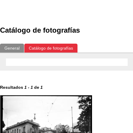
Exposiciones
Fotografías del CdF
Investigación
Educat
Catálogo de fotografías
General
Catálogo de fotografías
Resultados
1
-
1
de
1