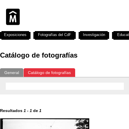
Exposiciones
Fotografías del CdF
Investigación
Educat
Catálogo de fotografías
General
Catálogo de fotografías
Resultados
1
-
1
de
1