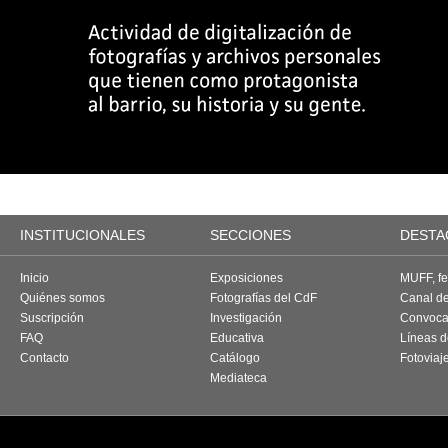
INSTITUCIONALES
SECCIONES
DESTA
Inicio
Exposiciones
MUFF, fes
Quiénes somos
Fotografías del CdF
Canal d
Suscripción
Investigación
Convoca
FAQ
Educativa
Líneas d
Contacto
Catálogo
Fotoviaj
Mediateca