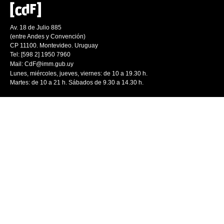
Av. 18 de Julio 885
(entre Andes y Convención)
CP 11100. Montevideo. Uruguay
Tel: [598 2] 1950 7960
Mail:
CdF@imm.gub.uy
Lunes, miércoles, jueves, viernes: de 10 a 19.30 h.
Martes: de 10 a 21 h. Sábados de 9.30 a 14.30 h.