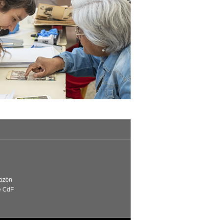
Razón
e CdF