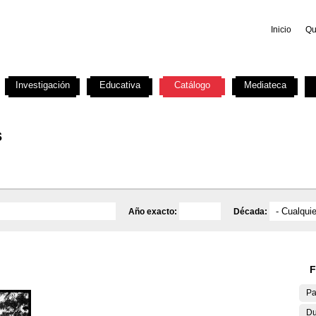
Inicio
Qu
Investigación
Educativa
Catálogo
Mediateca
s
Año exacto:
Década:
F
Pa
Du