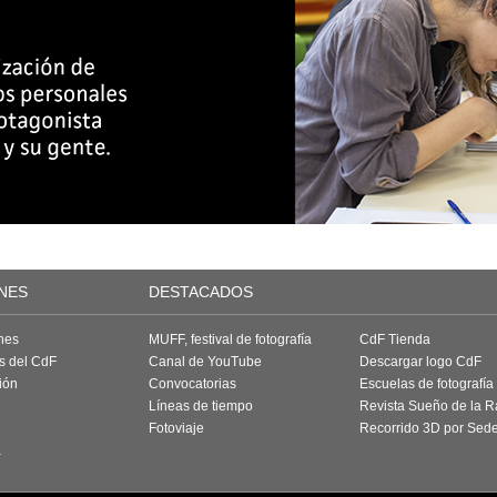
NES
DESTACADOS
nes
MUFF, festival de fotografía
CdF Tienda
as del CdF
Canal de YouTube
Descargar logo CdF
ión
Convocatorias
Escuelas de fotografía
Líneas de tiempo
Revista Sueño de la 
Fotoviaje
Recorrido 3D por Sed
a