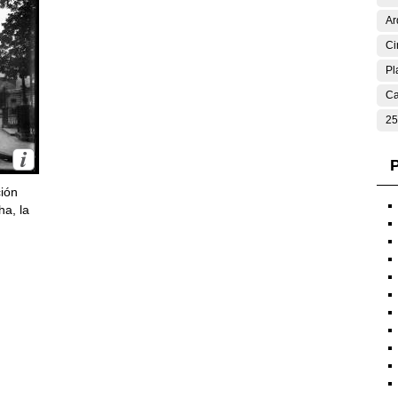
Ar
Ci
Pl
Ca
25
P
ción
ha, la