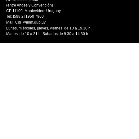
(entre Andes y Convención)
CP 11100. Montevideo. Uruguay
Tel: [598 2] 1950 7960
Mail:
CdF@imm.gub.uy
Lunes, miércoles, jueves, viernes: de 10 a 19.30 h.
Martes: de 10 a 21 h. Sábados de 9.30 a 14.30 h.