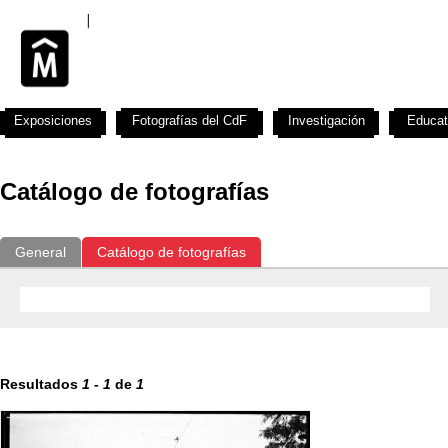
Exposiciones
Fotografías del CdF
Investigación
Educat
Catálogo de fotografías
General
Catálogo de fotografías
Resultados
1
-
1
de
1