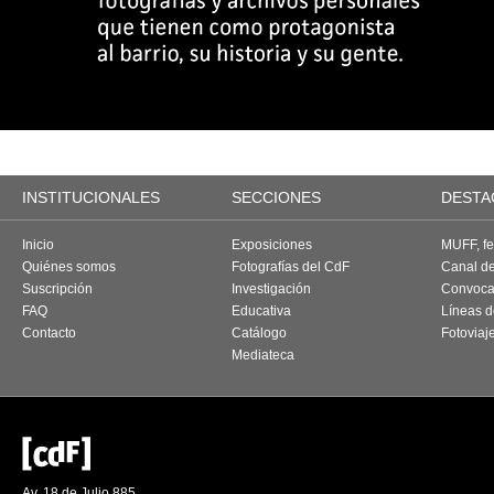
INSTITUCIONALES
SECCIONES
DESTA
Inicio
Exposiciones
MUFF, fes
Quiénes somos
Fotografías del CdF
Canal d
Suscripción
Investigación
Convoca
FAQ
Educativa
Líneas d
Contacto
Catálogo
Fotoviaj
Mediateca
Av. 18 de Julio 885