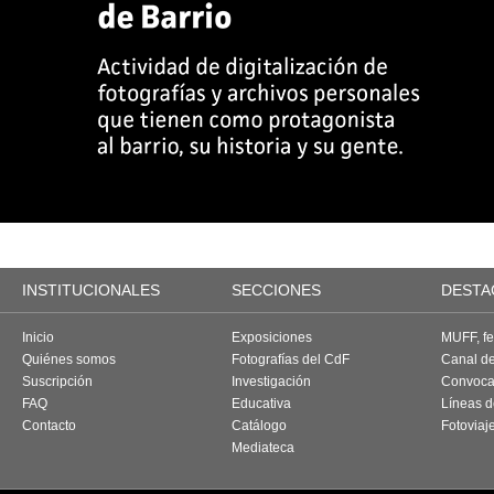
INSTITUCIONALES
SECCIONES
DESTA
Inicio
Exposiciones
MUFF, fes
Quiénes somos
Fotografías del CdF
Canal d
Suscripción
Investigación
Convoca
FAQ
Educativa
Líneas d
Contacto
Catálogo
Fotoviaj
Mediateca