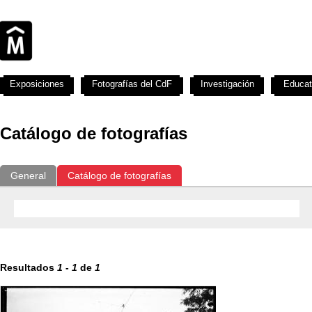
Exposiciones
Fotografías del CdF
Investigación
Educat
Catálogo de fotografías
General
Catálogo de fotografías
Resultados
1
-
1
de
1