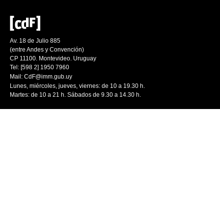
Av. 18 de Julio 885
(entre Andes y Convención)
CP 11100. Montevideo. Uruguay
Tel: [598 2] 1950 7960
Mail:
CdF@imm.gub.uy
Lunes, miércoles, jueves, viernes: de 10 a 19.30 h.
Martes: de 10 a 21 h. Sábados de 9.30 a 14.30 h.