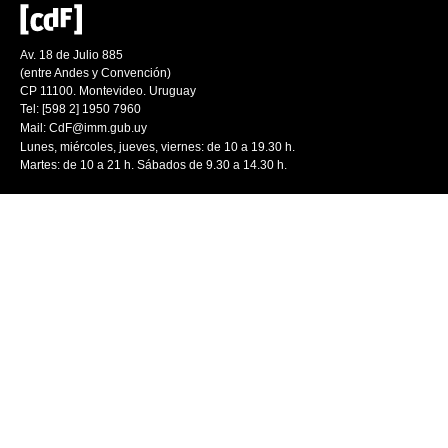
Av. 18 de Julio 885
(entre Andes y Convención)
CP 11100. Montevideo. Uruguay
Tel: [598 2] 1950 7960
Mail:
CdF@imm.gub.uy
Lunes, miércoles, jueves, viernes: de 10 a 19.30 h.
Martes: de 10 a 21 h. Sábados de 9.30 a 14.30 h.