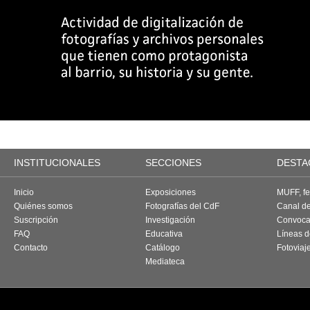
INSTITUCIONALES
SECCIONES
DESTA
Inicio
Exposiciones
MUFF, fes
Quiénes somos
Fotografías del CdF
Canal d
Suscripción
Investigación
Convoca
FAQ
Educativa
Líneas d
Contacto
Catálogo
Fotoviaj
Mediateca