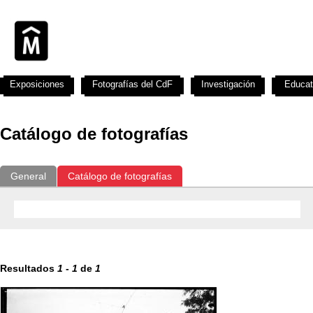
Exposiciones
Fotografías del CdF
Investigación
Educat
Catálogo de fotografías
General
Catálogo de fotografías
Resultados
1
-
1
de
1