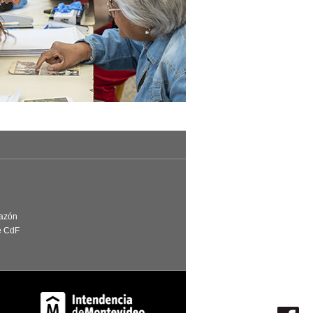
Razón
e CdF