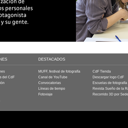
NES
DESTACADOS
nes
MUFF, festival de fotografía
CdF Tienda
as del CdF
Canal de YouTube
Descargar logo CdF
ión
Convocatorias
Escuelas de fotografía
Líneas de tiempo
Revista Sueño de la 
Fotoviaje
Recorrido 3D por Sed
a