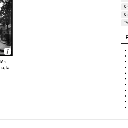
Ci
Ci
T
P
ción
ha, la