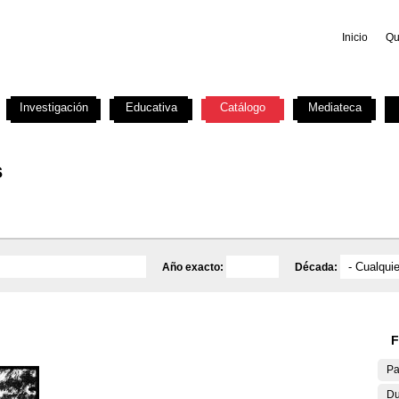
Inicio
Qu
Investigación
Educativa
Catálogo
Mediateca
s
Año exacto:
Década:
F
Pa
Du