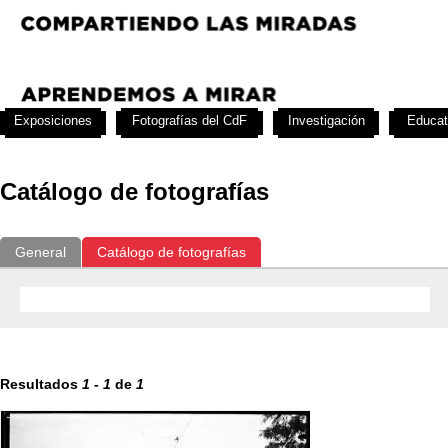
Exposiciones
Fotografías del CdF
Investigación
Educat
Catálogo de fotografías
General
Catálogo de fotografías
Resultados
1
-
1
de
1