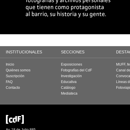
INSTITUCIONALES
SECCIONES
DESTA
Inicio
Exposiciones
MUFF, fes
Quiénes somos
Fotografías del CdF
Canal d
Suscripción
Investigación
Convoca
FAQ
Educativa
Líneas d
Contacto
Catálogo
Fotoviaj
Mediateca
Av. 18 de Julio 885