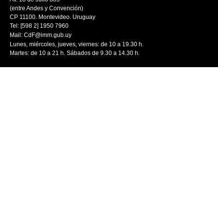
(entre Andes y Convención)
CP 11100. Montevideo. Uruguay
Tel: [598 2] 1950 7960
Mail:
CdF@imm.gub.uy
Lunes, miércoles, jueves, viernes: de 10 a 19.30 h.
Martes: de 10 a 21 h. Sábados de 9.30 a 14.30 h.