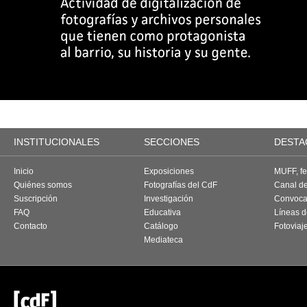
INSTITUCIONALES
SECCIONES
DESTA
Inicio
Exposiciones
MUFF, fes
Quiénes somos
Fotografías del CdF
Canal d
Suscripción
Investigación
Convoca
FAQ
Educativa
Líneas d
Contacto
Catálogo
Fotoviaj
Mediateca