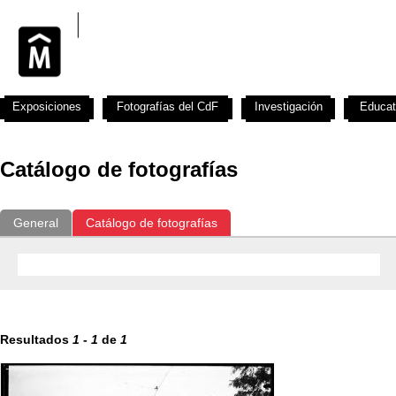
Exposiciones
Fotografías del CdF
Investigación
Educat
Catálogo de fotografías
General
Catálogo de fotografías
Resultados
1
-
1
de
1