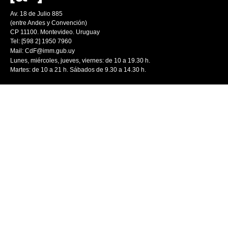
Av. 18 de Julio 885
(entre Andes y Convención)
CP 11100. Montevideo. Uruguay
Tel: [598 2] 1950 7960
Mail:
CdF@imm.gub.uy
Lunes, miércoles, jueves, viernes: de 10 a 19.30 h.
Martes: de 10 a 21 h. Sábados de 9.30 a 14.30 h.