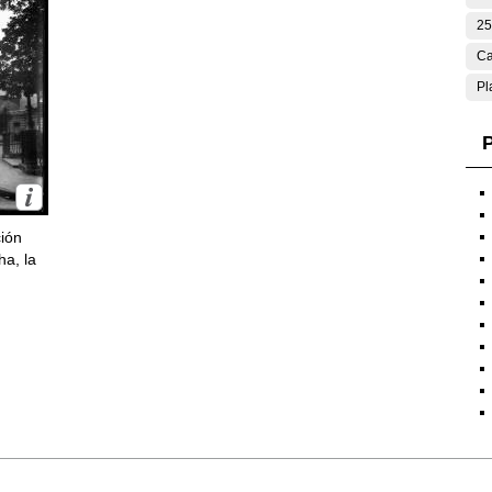
25
Ca
Pl
P
ción
ha, la