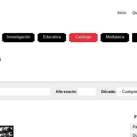
Inicio
Qu
Investigación
Educativa
Catálogo
Mediateca
s
Año exacto:
Década:
F
Pa
Du