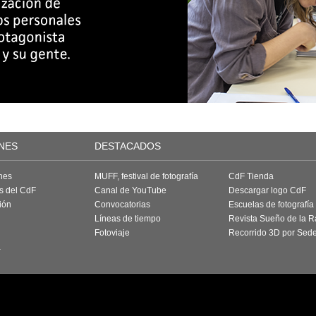
NES
DESTACADOS
nes
MUFF, festival de fotografía
CdF Tienda
as del CdF
Canal de YouTube
Descargar logo CdF
ión
Convocatorias
Escuelas de fotografía
Líneas de tiempo
Revista Sueño de la 
Fotoviaje
Recorrido 3D por Sed
a