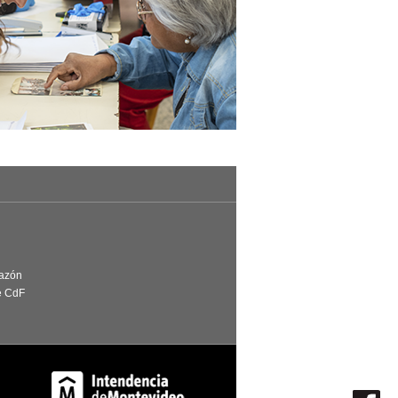
Razón
e CdF