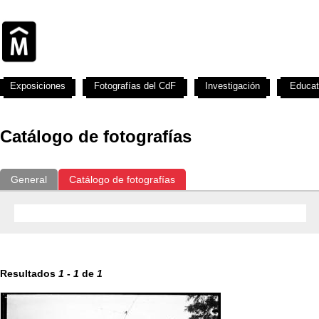
Exposiciones
Fotografías del CdF
Investigación
Educat
Catálogo de fotografías
General
Catálogo de fotografías
Resultados
1
-
1
de
1