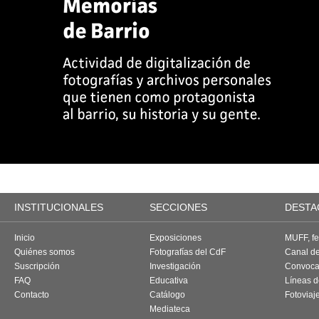
INSTITUCIONALES
SECCIONES
DESTA
Inicio
Exposiciones
MUFF, fes
Quiénes somos
Fotografías del CdF
Canal d
Suscripción
Investigación
Convoca
FAQ
Educativa
Líneas d
Contacto
Catálogo
Fotoviaj
Mediateca