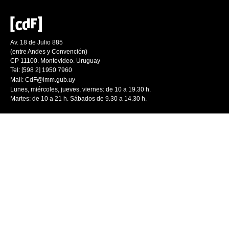
Av. 18 de Julio 885
(entre Andes y Convención)
CP 11100. Montevideo. Uruguay
Tel: [598 2] 1950 7960
Mail:
CdF@imm.gub.uy
Lunes, miércoles, jueves, viernes: de 10 a 19.30 h.
Martes: de 10 a 21 h. Sábados de 9.30 a 14.30 h.