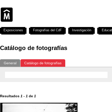
Exposiciones
Fotografías del CdF
Investigación
Educat
Catálogo de fotografías
General
Catálogo de fotografías
Resultados
1
-
1
de
1