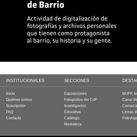
INSTITUCIONALES
SECCIONES
DESTA
Inicio
Exposiciones
MUFF, fes
Quiénes somos
Fotografías del CdF
Canal d
Suscripción
Investigación
Convoca
FAQ
Educativa
Líneas d
Contacto
Catálogo
Fotoviaj
Mediateca