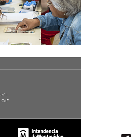
Razón
e CdF