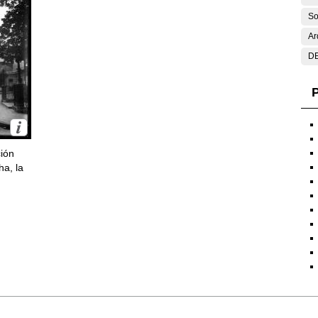
So
Ar
DE
P
ción
ha, la