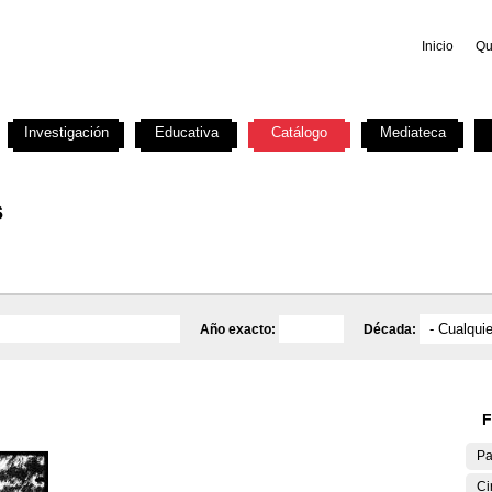
Inicio
Qu
Investigación
Educativa
Catálogo
Mediateca
s
Año exacto:
Década:
F
Pa
Ci