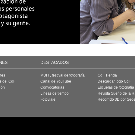
NES
DESTACADOS
nes
MUFF, festival de fotografía
CdF Tienda
as del CdF
Canal de YouTube
Descargar logo CdF
ión
Convocatorias
Escuelas de fotografía
Líneas de tiempo
Revista Sueño de la 
Fotoviaje
Recorrido 3D por Sed
a