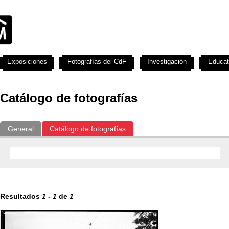
Exposiciones
Fotografías del CdF
Investigación
Educat
Catálogo de fotografías
General
Catálogo de fotografías
Resultados
1
-
1
de
1