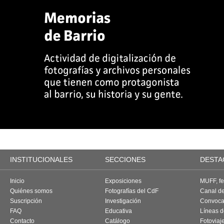
INSTITUCIONALES
SECCIONES
DESTA
Inicio
Exposiciones
MUFF, fes
Quiénes somos
Fotografías del CdF
Canal d
Suscripción
Investigación
Convoca
FAQ
Educativa
Líneas d
Contacto
Catálogo
Fotoviaj