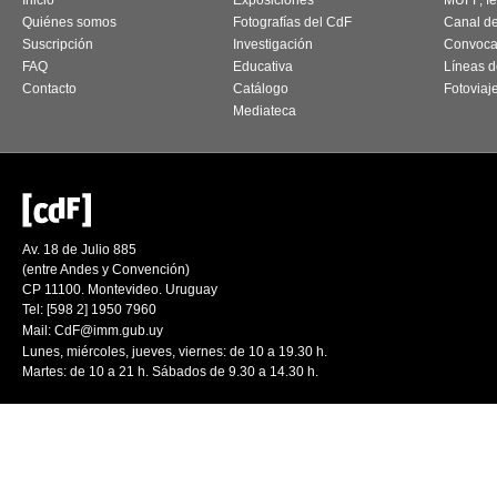
Inicio
Exposiciones
MUFF, fes
Quiénes somos
Fotografías del CdF
Canal d
Suscripción
Investigación
Convoca
FAQ
Educativa
Líneas d
Contacto
Catálogo
Fotoviaj
Mediateca
Av. 18 de Julio 885
(entre Andes y Convención)
CP 11100. Montevideo. Uruguay
Tel: [598 2] 1950 7960
Mail:
CdF@imm.gub.uy
Lunes, miércoles, jueves, viernes: de 10 a 19.30 h.
Martes: de 10 a 21 h. Sábados de 9.30 a 14.30 h.