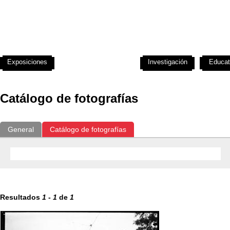
Exposiciones
Fotografías del CdF
Investigación
Educat
Catálogo de fotografías
General
Catálogo de fotografías
Resultados
1
-
1
de
1