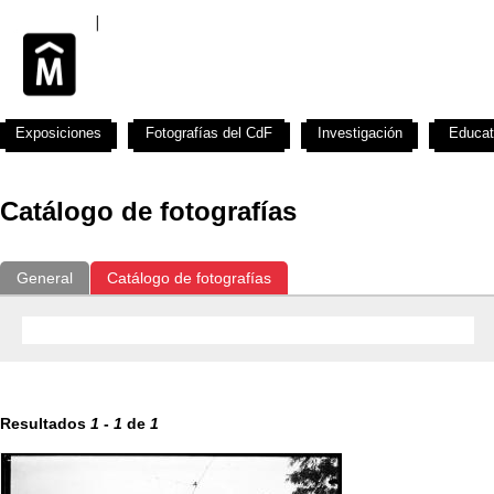
Exposiciones
Fotografías del CdF
Investigación
Educat
Catálogo de fotografías
General
Catálogo de fotografías
Resultados
1
-
1
de
1