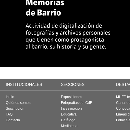
INSTITUCIONALES
SECCIONES
DESTA
Inicio
Exposiciones
MUFF, fes
Quiénes somos
Fotografías del CdF
Canal d
Suscripción
Investigación
Convoca
FAQ
Educativa
Líneas d
Contacto
Catálogo
Fotoviaj
Mediateca